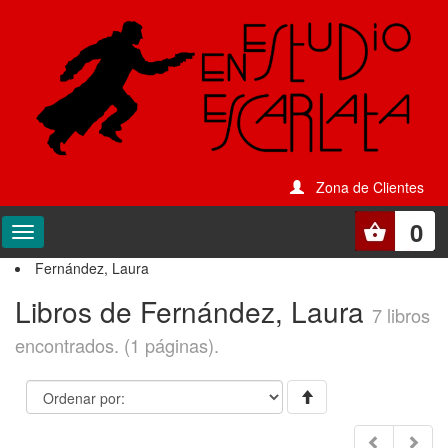
Zona de Clientes
0
Fernández, Laura
Libros de Fernández, Laura
7 libros
encontrados. (1 páginas).