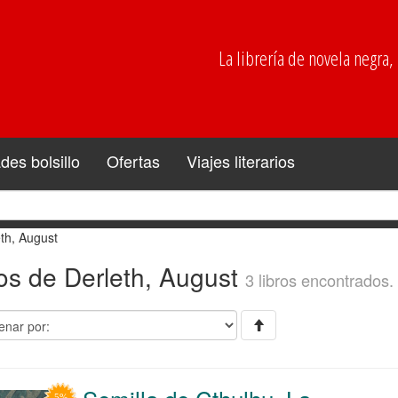
La librería de novela negra, p
es bolsillo
Ofertas
Viajes literarios
th, August
os de Derleth, August
3 libros encontrados.