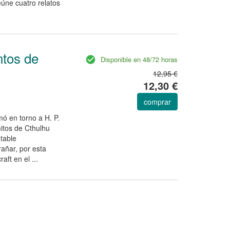
eúne cuatro relatos
ntos de
Disponible en 48/72 horas
12,95 €
12,30 €
comprar
ó en torno a H. P.
itos de Cthulhu
table
rañar, por esta
ft en el ...