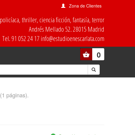
Zona de Clientes
olicíaca, thriller, ciencia ficción, fantasía, terror
Andrés Mellado 52. 28015 Madrid
Tel. 91 052 24 17 info@estudioenescarlata.com
0
 (1 páginas).