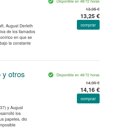
Disponible en 48/72 horas
13,95 €
13,25 €
comprar
ft, August Derleth
iva de los llamados
 onírico en que se
 bajo la constante
 y otros
Disponible en 48/72 horas
14,90 €
14,16 €
comprar
937) y August
sarrolló los
s papeles, dio
imposible