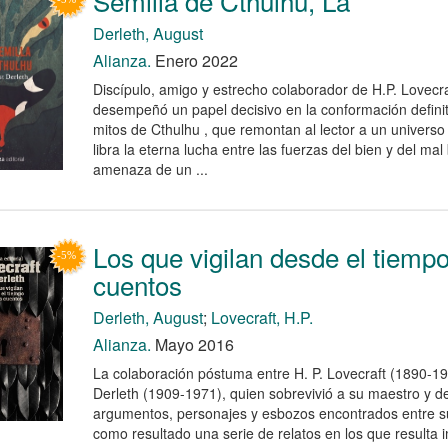
Semilla de Cthulhu, La
Derleth, August
Alianza.
Enero 2022
Discípulo, amigo y estrecho colaborador de H.P. Lovecra
desempeñó un papel decisivo en la conformación definit
mitos de Cthulhu , que remontan al lector a un universo
libra la eterna lucha entre las fuerzas del bien y del mal
amenaza de un ...
Los que vigilan desde el tiempo
cuentos
Derleth, August
;
Lovecraft, H.P.
Alianza.
Mayo 2016
La colaboración póstuma entre H. P. Lovecraft (1890-1
Derleth (1909-1971), quien sobrevivió a su maestro y de
argumentos, personajes y esbozos encontrados entre su
como resultado una serie de relatos en los que resulta 