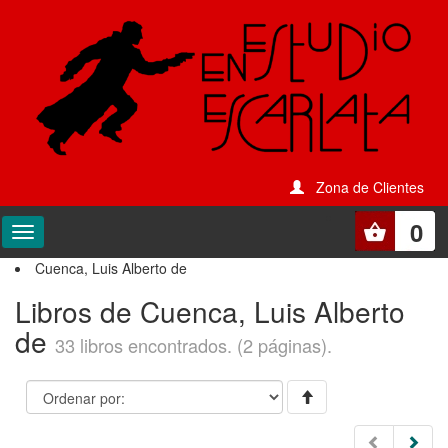
Zona de Clientes
0
Cuenca, Luis Alberto de
Libros de Cuenca, Luis Alberto
de
33 libros encontrados. (2 páginas).