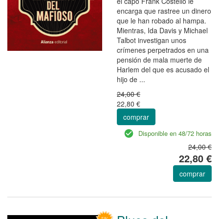
el capo Frank Costello le
encarga que rastree un dinero
que le han robado al hampa.
Mientras, Ida Davis y Michael
Talbot investigan unos
crímenes perpetrados en una
pensión de mala muerte de
Harlem del que es acusado el
hijo de ...
24,00 €
22,80 €
comprar
Disponible en 48/72 horas
24,00 €
22,80 €
comprar