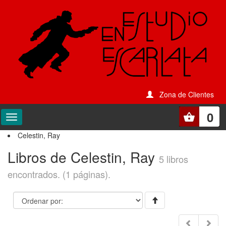
Zona de Clientes
0
Celestin, Ray
Libros de Celestin, Ray
5 libros
encontrados. (1 páginas).