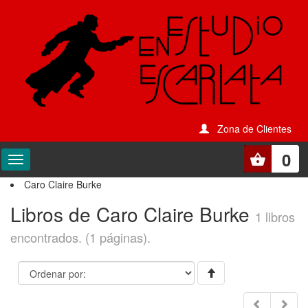
Zona de Clientes
0
Caro Claire Burke
Libros de Caro Claire Burke
1 libros
encontrados. (1 páginas).