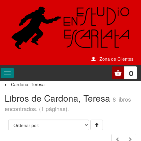
Zona de Clientes
0
Cardona, Teresa
Libros de Cardona, Teresa
8 libros
encontrados. (1 páginas).