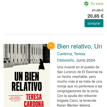
En stock
21,95 €
20,85 €
comprar
Bien relativo, Un
Cardona, Teresa
Debolsillo.
Junio 2024
Una muerte en el pueblo de
San Lorenzo de El Escorial es
un hecho reseñable, pero
mucho más si se trata de una
monja que no pertenece a las
congregaciones de la zona.
Con la ayuda del reticente
brigada Cano, la teniende
Karen Blecker deberá