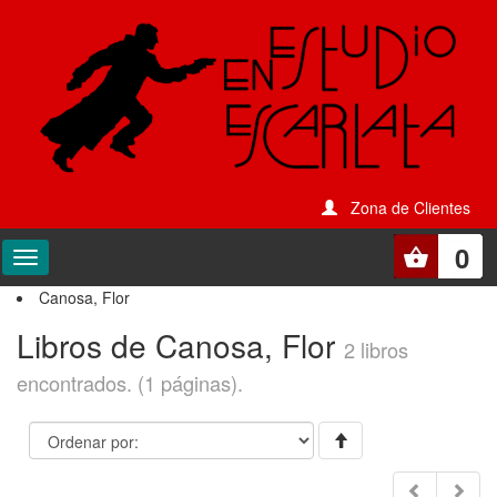
Zona de Clientes
0
Canosa, Flor
Libros de Canosa, Flor
2 libros
encontrados. (1 páginas).