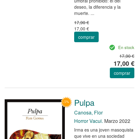
umbral prohibido: el del
deseo, la diferencia y la
muerte. ...
17,90 €
17,00 €
comprar
En stock
17,90 €
17,00 €
comprar
Pulpa
Canosa, Flor
Horror Vacui.
Marzo 2022
Irma es una joven masoquista
que vive en una sociedad