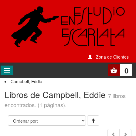
Zona de Clientes
0
Campbell, Eddie
Libros de Campbell, Eddie
7 libros
encontrados. (1 páginas).