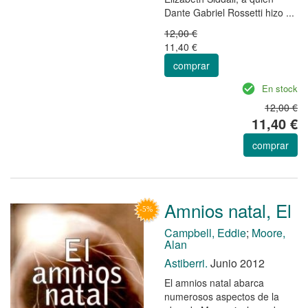
Dante Gabriel Rossetti hizo ...
12,00 €
11,40 €
comprar
En stock
12,00 €
11,40 €
comprar
Amnios natal, El
Campbell, Eddie
;
Moore,
Alan
Astiberri.
Junio 2012
El amnios natal abarca
numerosos aspectos de la