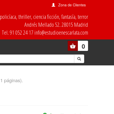
Zona de Clientes
olicíaca, thriller, ciencia ficción, fantasía, terror
Andrés Mellado 52. 28015 Madrid
Tel. 91 052 24 17 info@estudioenescarlata.com
0
(1 páginas).