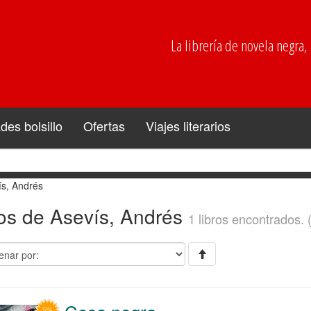
La librería de novela negra, p
es bolsillo
Ofertas
Viajes literarios
ís, Andrés
ros de Asevís, Andrés
1 libros encontrados. 