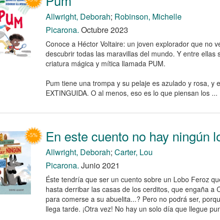
Pum
Allwright, Deborah
;
Robinson, Michelle
Picarona.
Octubre 2023
Conoce a Héctor Voltaire: un joven explorador que no v
descubrir todas las maravillas del mundo. Y entre ellas
criatura mágica y mítica llamada PUM.
Pum tiene una trompa y su pelaje es azulado y rosa, y
EXTINGUIDA. O al menos, eso es lo que piensan los ...
En este cuento no hay ningún l
Allwright, Deborah
;
Carter, Lou
Picarona.
Junio 2021
Éste tendría que ser un cuento sobre un Lobo Feroz qu
hasta derribar las casas de los cerditos, que engaña a 
para comerse a su abuelita...? Pero no podrá ser, porq
llega tarde. ¡Otra vez! No hay un solo día que llegue pu
...