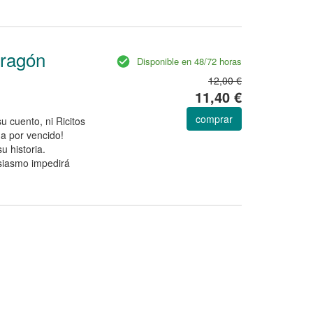
dragón
Disponible en 48/72 horas
12,00 €
11,40 €
comprar
u cuento, ni Ricitos
da por vencido!
u historia.
siasmo impedirá