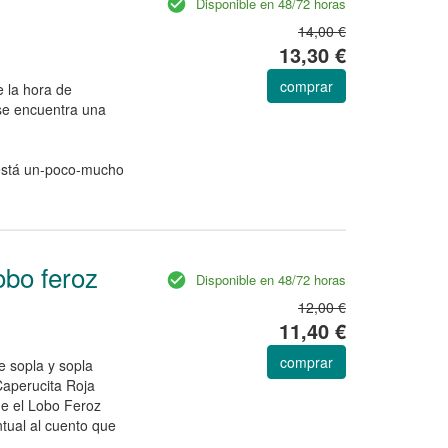
Disponible en 48/72 horas
14,00 €
13,30 €
comprar
e la hora de
 se encuentra una
 está un-poco-mucho
obo feroz
Disponible en 48/72 horas
12,00 €
11,40 €
comprar
e sopla y sopla
Caperucita Roja
ue el Lobo Feroz
ntual al cuento que