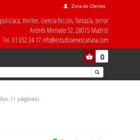
Zona de Clientes
olicíaca, thriller, ciencia ficción, fantasía, terror
Andrés Mellado 52. 28015 Madrid
Tel. 91 052 24 17 info@estudioenescarlata.com
0
dos. (1 páginas).