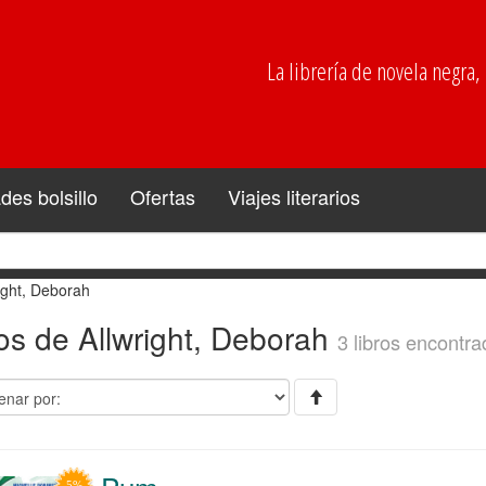
La librería de novela negra, p
es bolsillo
Ofertas
Viajes literarios
ight, Deborah
os de Allwright, Deborah
3 libros encontra