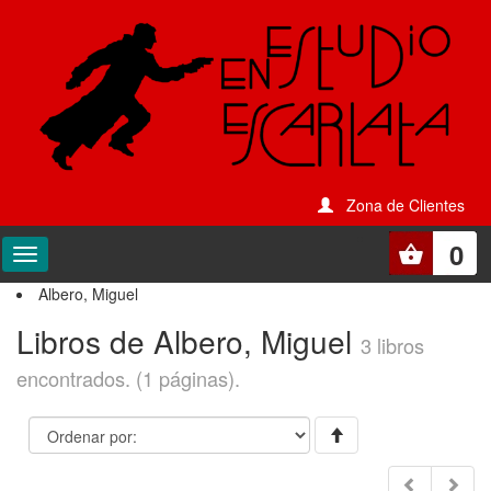
Zona de Clientes
0
Albero, Miguel
Libros de Albero, Miguel
3 libros
encontrados. (1 páginas).