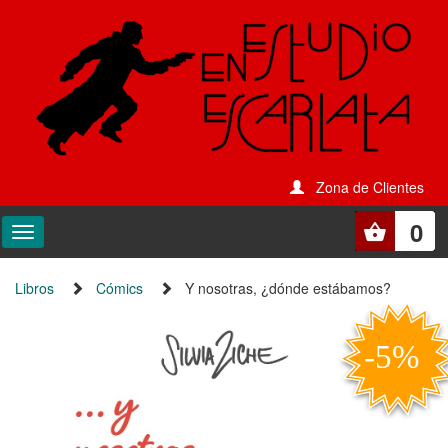
Zona de Clientes
0
Libros
Cómics
Y nosotras, ¿dónde estábamos?