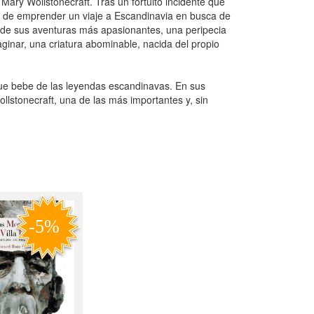
 Mary Wollstonecraft. Tras un fortuito incidente que
ón de emprender un viaje a Escandinavia en busca de
a de sus aventuras más apasionantes, una peripecia
ginar, una criatura abominable, nacida del propio
ue bebe de las leyendas escandinavas. En sus
llstonecraft, una de las más importantes y, sin