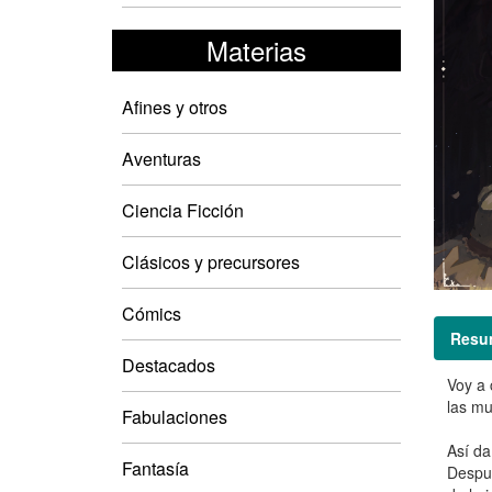
Materias
Afines y otros
Aventuras
Ciencia Ficción
Clásicos y precursores
Cómics
Resu
Destacados
Voy a 
las mu
Fabulaciones
Así da
Fantasía
Despué