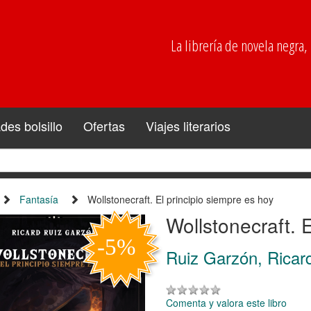
La librería de novela negra, p
es bolsillo
Ofertas
Viajes literarios
Fantasía
Wollstonecraft. El principio siempre es hoy
Wollstonecraft. 
Ruiz Garzón, Ricar
Comenta y valora este libro