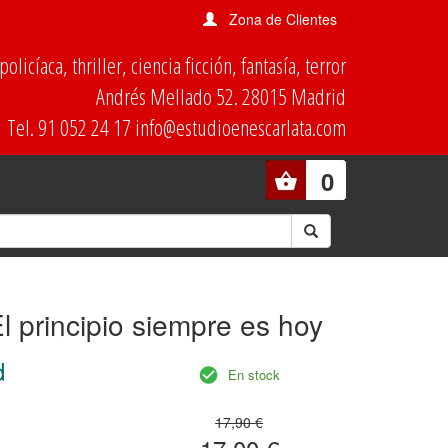
Zona de Clientes
olicíaca, thriller, ciencia ficción, fantasía, terror
Andrés Mellado 52. 28015 Madrid
Tel. 91 052 24 17 info@estudioenescarlata.com
0
El principio siempre es hoy
d
En stock
17,90 €