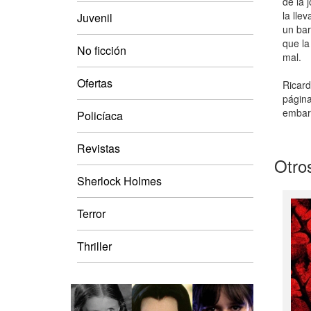
de la 
la lle
Juvenil
un bar
que la
No ficción
mal.
Ofertas
Ricard
página
embarg
Policíaca
Revistas
Otros
Sherlock Holmes
Terror
Thriller