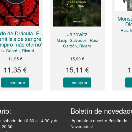
Monstr
Di
Ruiz 
o de Drácula, El
Janowitz
análisis de sangre
Macip, Salvador
;
Ruiz
ampiro más eterno'
Garzón, Ricard
uiz Garzón, Ricard
11,95 €
15,90 €
11,35 €
15,11 €
1
comprar
comprar
rio:
Boletín de novedad
a sábado de 10:30 a 14:30 y de
¡Apúntate a nuestro Boletín de
a 20:30
Novedades!