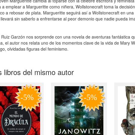
joven Margueritte cambia al toparse con la célebre escritora y feminista
va a emplear a Margueritte como niñera, Wollstonecraft toma la decisi
co a rebosar de plata. Margueritte seguirá así a Wollstonecraft en un
 llevará sin saberlo a enfrentarse al peor demonio que nadie pueda ima
 Ruiz Garzón nos sorprende con una novela de aventuras fantástica q
s, el autor nos relata uno de los momentos clave de la vida de Mary Wo
o, olvidadas figuras del feminismo.
 libros del mismo autor