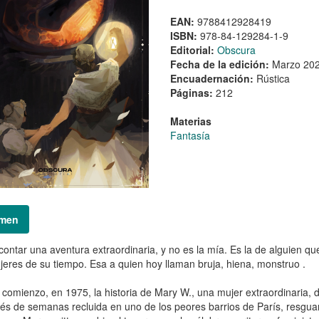
EAN:
9788412928419
ISBN:
978-84-129284-1-9
Editorial:
Obscura
Fecha de la edición:
Marzo 20
Encuadernación:
Rústica
Páginas:
212
Materias
Fantasía
men
contar una aventura extraordinaria, y no es la mía. Es la de alguien q
jeres de su tiempo. Esa a quien hoy llaman bruja, hiena, monstruo .
 comienzo, en 1975, la historia de Mary W., una mujer extraordinaria, de
s de semanas recluida en uno de los peores barrios de París, resguar