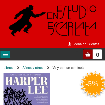
Zona de Clientes
0
Libros
Afines y otros
Ve y pon un centinela