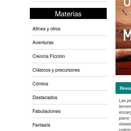
Materias
Afines y otros
Aventuras
Ciencia Ficción
Clásicos y precursores
Cómics
Resu
Destacados
Las pi
terrem
Fabulaciones
encarg
piano 
obsesi
Fantasía
coléri