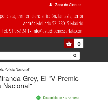
Zona de Clientes
olicíaca, thriller, ciencia ficción, fantasía, terror
Andrés Mellado 52. 28015 Madrid
Tel. 91 052 24 17 info@estudioenescarlata.com
0
la Policía Nacional"
Miranda Grey, El "V Premio
a Nacional"
Disponible en 48/72 horas