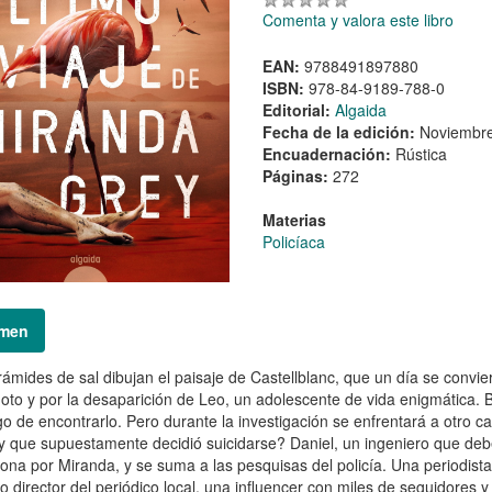
Comenta y valora este libro
EAN:
9788491897880
ISBN:
978-84-9189-788-0
Editorial:
Algaida
Fecha de la edición:
Noviembr
Encuadernación:
Rústica
Páginas:
272
Materias
Policíaca
men
rámides de sal dibujan el paisaje de Castellblanc, que un día se convie
oto y por la desaparición de Leo, un adolescente de vida enigmática. Borja
o de encontrarlo. Pero durante la investigación se enfrentará a otro 
y que supuestamente decidió suicidarse? Daniel, un ingeniero que debe 
ona por Miranda, y se suma a las pesquisas del policía. Una periodist
co director del periódico local, una influencer con miles de seguidores y