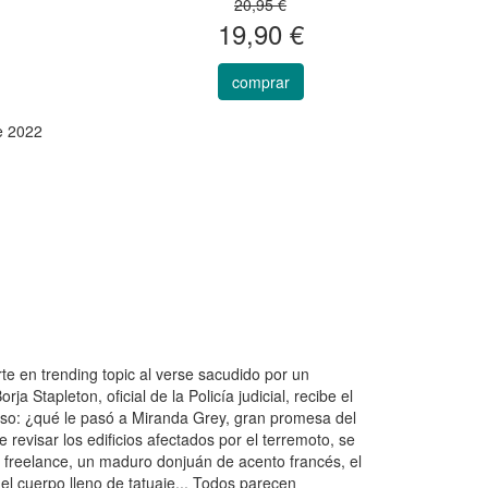
20,95 €
19,90 €
comprar
e 2022
rte en trending topic al verse sacudido por un
 Stapleton, oficial de la Policía judicial, recibe el
caso: ¿qué le pasó a Miranda Grey, gran promesa del
revisar los edificios afectados por el terremoto, se
a freelance, un maduro donjuán de acento francés, el
 el cuerpo lleno de tatuaje... Todos parecen