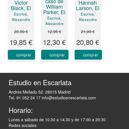
caso de
Victor
Hannah
William
Black, El
Larson, El
Parker, El
Escrivà,
Escrivà,
Escrivà,
Alexandre
Alexandre
Alexandre
20,90 €
12,95 €
21,90 €
19,85 €
12,30 €
20,80 €
comprar
comprar
comprar
Estudio en Escarlata
Andrés Mellado 52. 28015 Madrid
Tel. 91 052 24 17
info@estudioenescarlata.com
Horario:
Lunes a sábado de 10:30 a 14:30 y de 17:00 a 20:30
Redes sociales: