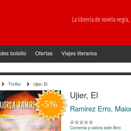
La librería de novela negra, p
es bolsillo
Ofertas
Viajes literarios
Thriller
Ujier, El
Ujier, El
Ramirez Erro, Maio
Comenta y valora este libro