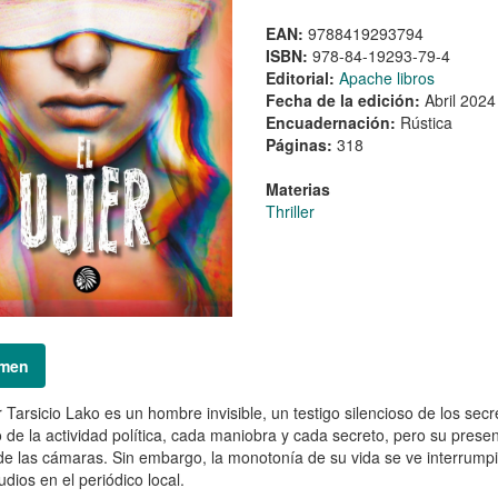
EAN:
9788419293794
ISBN:
978-84-19293-79-4
Editorial:
Apache libros
Fecha de la edición:
Abril 2024
Encuadernación:
Rústica
Páginas:
318
Materias
Thriller
men
er Tarsicio Lako es un hombre invisible, un testigo silencioso de los s
 de la actividad política, cada maniobra y cada secreto, pero su presenc
de las cámaras. Sin embargo, la monotonía de su vida se ve interru
udios en el periódico local.