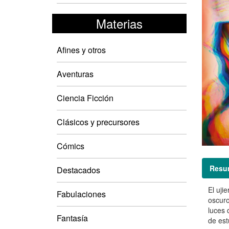
Materias
Afines y otros
Aventuras
Ciencia Ficción
Clásicos y precursores
Cómics
Resu
Destacados
El uji
Fabulaciones
oscuro
luces 
Fantasía
de est