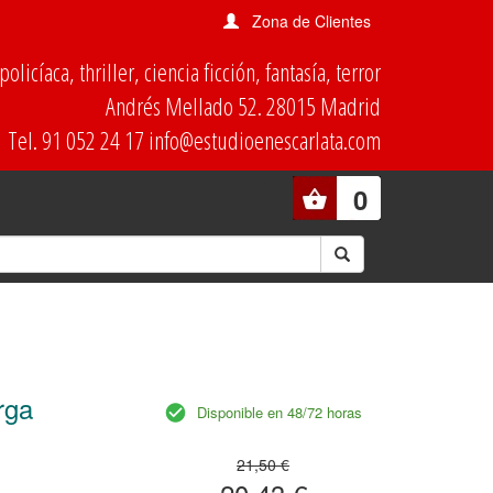
Zona de Clientes
olicíaca, thriller, ciencia ficción, fantasía, terror
Andrés Mellado 52. 28015 Madrid
Tel. 91 052 24 17 info@estudioenescarlata.com
0
rga
Disponible en 48/72 horas
21,50 €