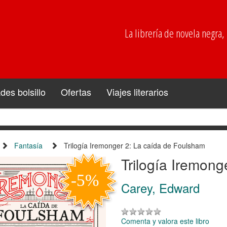
La librería de novela negra, p
es bolsillo
Ofertas
Viajes literarios
Fantasía
Trilogía Iremonger 2: La caída de Foulsham
Trilogía Iremon
Carey, Edward
Comenta y valora este libro