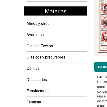
Materias
Afines y otros
Aventuras
Ciencia Ficción
Clásicos y precursores
Resu
Cómics
LAS C
Destacados
House,
mentir
Fabulaciones
conver
una a 
de inm
Fantasía
a quie