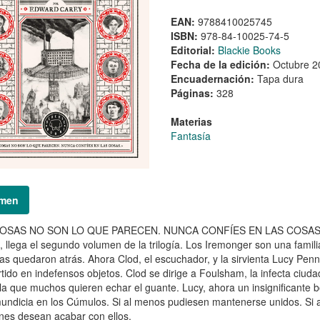
EAN:
9788410025745
ISBN:
978-84-10025-74-5
Editorial:
Blackie Books
Fecha de la edición:
Octubre 2
Encuadernación:
Tapa dura
Páginas:
328
Materias
Fantasía
men
OSAS NO SON LO QUE PARECEN. NUNCA CONFÍES EN LAS COSAS. Tras
 llega el segundo volumen de la trilogía. Los Iremonger son una famil
as quedaron atrás. Ahora Clod, el escuchador, y la sirvienta Lucy Penn
tido en indefensos objetos. Clod se dirige a Foulsham, la infecta ciud
la que muchos quieren echar el guante. Lucy, ahora un insignificante 
undicia en los Cúmulos. Si al menos pudiesen mantenerse unidos. Si 
nes desean acabar con ellos.