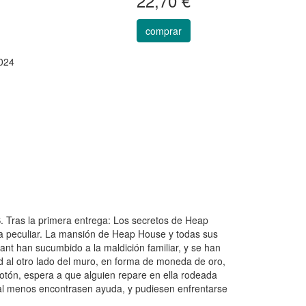
22,70 €
comprar
024
 la primera entrega: Los secretos de Heap
ia peculiar. La mansión de Heap House y todas sus
ant han sucumbido a la maldición familiar, y se han
ad al otro lado del muro, en forma de moneda de oro,
botón, espera a que alguien repare en ella rodeada
al menos encontrasen ayuda, y pudiesen enfrentarse