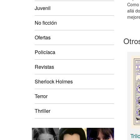
Como t
Juvenil
allá d
mejore
No ficción
Ofertas
Otros
Policíaca
Revistas
Sherlock Holmes
Terror
Thriller
Tri