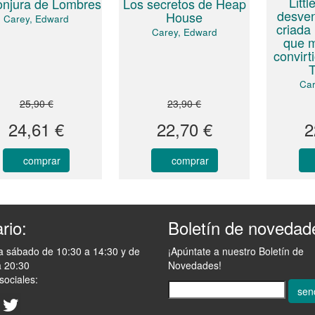
Littl
onjura de Lombres
Los secretos de Heap
desven
House
Carey, Edward
criada 
Carey, Edward
que m
convir
Car
25,90 €
23,90 €
24,61 €
22,70 €
2
comprar
comprar
rio:
Boletín de novedad
a sábado de 10:30 a 14:30 y de
¡Apúntate a nuestro Boletín de
a 20:30
Novedades!
sociales:
sen