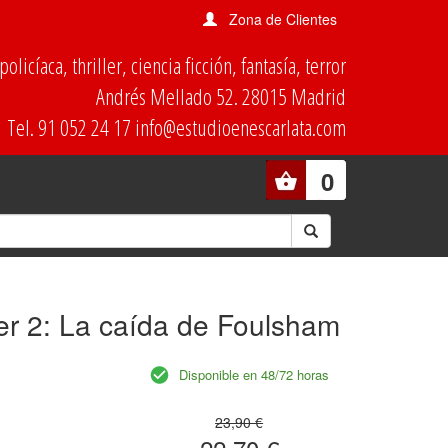
Zona de Clientes
olicíaca, thriller, ciencia ficción, fantasía, terror
Andrés Mellado 52. 28015 Madrid
Tel. 91 052 24 17 info@estudioenescarlata.com
0
ger 2: La caída de Foulsham
Disponible en 48/72 horas
23,90 €