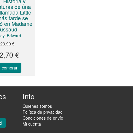
e. Historia y
turas de una
llamada Little
ás tarde se
tió en Madame
Tussaud
ey, Edward
23,90 €
2,70 €
comprar
es
Info
Quienes somos
Política de privacidad
Condiciones de envío
d
Mi cuenta