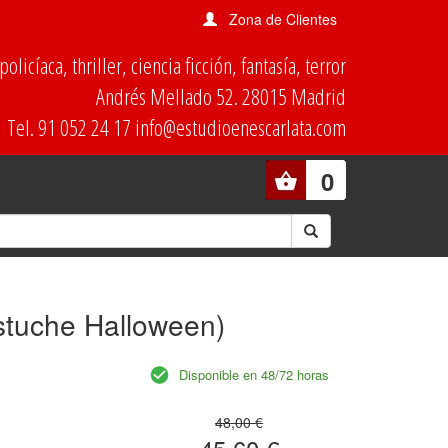
Zona de Clientes
olicíaca, thriller, ciencia ficción, fantasía, terror
Andrés Mellado 52. 28015 Madrid
Tel. 91 052 24 17 info@estudioenescarlata.com
0
estuche Halloween)
Disponible en 48/72 horas
48,00 €