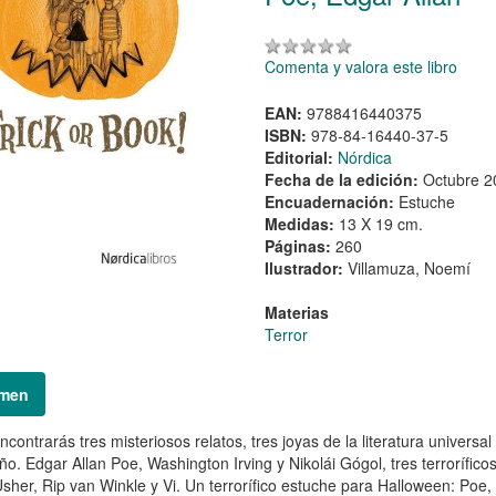
Comenta y valora este libro
EAN:
9788416440375
ISBN:
978-84-16440-37-5
Editorial:
Nórdica
Fecha de la edición:
Octubre 2
Encuadernación:
Estuche
Medidas:
13 X 19 cm.
Páginas:
260
Ilustrador:
Villamuza, Noemí
Materias
Terror
men
ncontrarás tres misteriosos relatos, tres joyas de la literatura universa
ño. Edgar Allan Poe, Washington Irving y Nikolái Gógol, tres terrorífico
sher, Rip van Winkle y Vi. Un terrorífico estuche para Halloween: Poe,