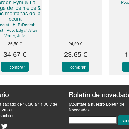
rdon Pym & La
Poe,
nge de los hielos &
as montañas de la
locura'
ecraft, H. P./Derleth,
st
;
Poe, Edgar Allan
;
Verne, Julio
36,50 €
24,90 €
34,67 €
23,65 €
1
comprar
comprar
rio:
Boletín de novedad
a sábado de 10:30 a 14:30 y de
¡Apúntate a nuestro Boletín de
a 20:30
Novedades!
sociales:
sen