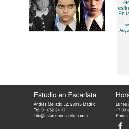
Go
esfi
En l
Lov
Augu
Estudio en Escarlata
Hora
Andrés Mellado 52. 28015 Madrid
Lunes 
Tel. 91 052 24 17
17:00 
info@estudioenescarlata.com
Redes 