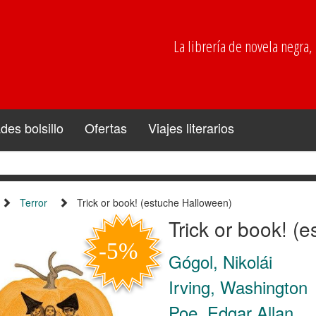
La librería de novela negra, p
es bolsillo
Ofertas
Viajes literarios
Terror
Trick or book! (estuche Halloween)
Trick or book! (
Gógol, Nikolái
Irving, Washington
Poe, Edgar Allan