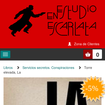
Zona de Clientes
0
Libros
Servicios secretos. Conspiraciones
Torre
elevada, La