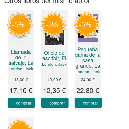
Otros libros del mismo autor
Pequeña
Llamada
Oficio de
dama de la
de lo
escribir, El
casa
salvaje, La
London, Jack
grande, La
London, Jack
London, Jack
18,00 €
13,00 €
24,00 €
17,10 €
12,35 €
22,80 €
comprar
comprar
comprar