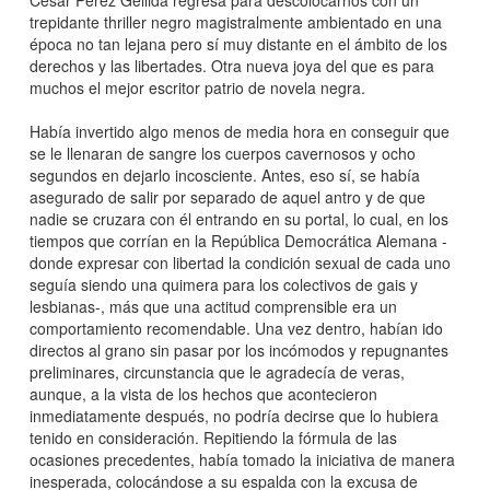
trepidante thriller negro magistralmente ambientado en una
época no tan lejana pero sí muy distante en el ámbito de los
derechos y las libertades. Otra nueva joya del que es para
muchos el mejor escritor patrio de novela negra.
Había invertido algo menos de media hora en conseguir que
se le llenaran de sangre los cuerpos cavernosos y ocho
segundos en dejarlo incosciente. Antes, eso sí, se había
asegurado de salir por separado de aquel antro y de que
nadie se cruzara con él entrando en su portal, lo cual, en los
tiempos que corrían en la República Democrática Alemana -
donde expresar con libertad la condición sexual de cada uno
seguía siendo una quimera para los colectivos de gais y
lesbianas-, más que una actitud comprensible era un
comportamiento recomendable. Una vez dentro, habían ido
directos al grano sin pasar por los incómodos y repugnantes
preliminares, circunstancia que le agradecía de veras,
aunque, a la vista de los hechos que acontecieron
inmediatamente después, no podría decirse que lo hubiera
tenido en consideración. Repitiendo la fórmula de las
ocasiones precedentes, había tomado la iniciativa de manera
inesperada, colocándose a su espalda con la excusa de