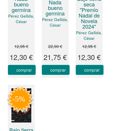
Nada
bueno
seca
bueno
germina
"Premio
germina
Nadal de
Pérez Gellida,
Pérez Gellida,
Novela
César
César
2024"
Pérez Gellida,
César
12,95 €
22,90 €
12,95 €
12,30 €
21,75 €
12,30 €
comprar
comprar
comprar
Bajo tierra