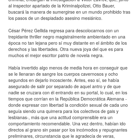
al inspector apartado de la Kriminalpolizei, Otto Bauer,
buscará la manera de sumergirse en un mundo prohibido tras
los pasos de un despiadado asesino mesiánico.
César Pérez Gellida regresa para descolocarnos con un
trepidante thriller negro magistralmente ambientado en una
época no tan lejana pero sí muy distante en el ámbito de los
derechos y las libertades. Otra nueva joya del que es para
muchos el mejor escritor patrio de novela negra.
Había invertido algo menos de media hora en conseguir que
se le llenaran de sangre los cuerpos cavernosos y ocho
segundos en dejarlo incosciente. Antes, eso sí, se había
asegurado de salir por separado de aquel antro y de que
nadie se cruzara con él entrando en su portal, lo cual, en los
tiempos que corrían en la República Democrática Alemana -
donde expresar con libertad la condición sexual de cada uno
seguía siendo una quimera para los colectivos de gais y
lesbianas-, más que una actitud comprensible era un
comportamiento recomendable. Una vez dentro, habían ido
directos al grano sin pasar por los incómodos y repugnantes
preliminares, circunstancia que le agradecía de veras,