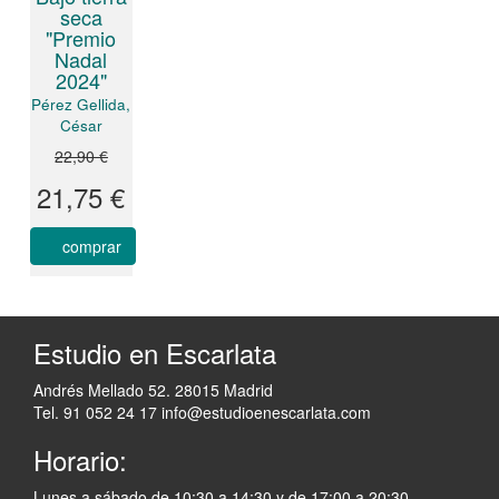
seca
"Premio
Nadal
2024"
Pérez Gellida,
César
22,90 €
21,75 €
comprar
Estudio en Escarlata
Andrés Mellado 52. 28015 Madrid
Tel. 91 052 24 17
info@estudioenescarlata.com
Horario:
Lunes a sábado de 10:30 a 14:30 y de 17:00 a 20:30