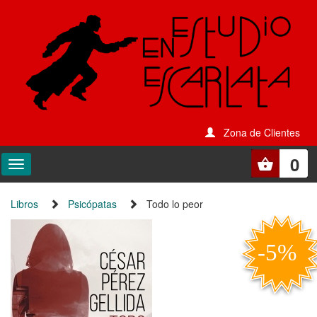
Zona de Clientes
0
Libros
Psicópatas
Todo lo peor