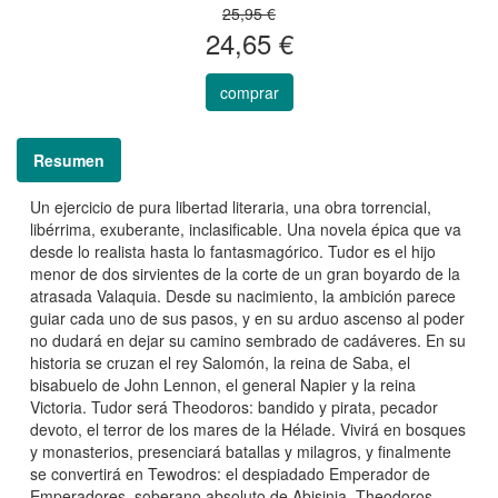
25,95 €
24,65 €
comprar
Resumen
Un ejercicio de pura libertad literaria, una obra torrencial,
libérrima, exuberante, inclasificable. Una novela épica que va
desde lo realista hasta lo fantasmagórico. Tudor es el hijo
menor de dos sirvientes de la corte de un gran boyardo de la
atrasada Valaquia. Desde su nacimiento, la ambición parece
guiar cada uno de sus pasos, y en su arduo ascenso al poder
no dudará en dejar su camino sembrado de cadáveres. En su
historia se cruzan el rey Salomón, la reina de Saba, el
bisabuelo de John Lennon, el general Napier y la reina
Victoria. Tudor será Theodoros: bandido y pirata, pecador
devoto, el terror de los mares de la Hélade. Vivirá en bosques
y monasterios, presenciará batallas y milagros, y finalmente
se convertirá en Tewodros: el despiadado Emperador de
Emperadores, soberano absoluto de Abisinia. Theodoros