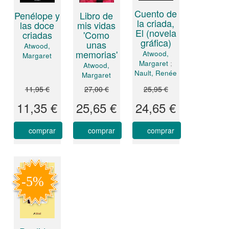
Cuento de
Penélope y
Libro de
la criada,
las doce
mis vidas
El (novela
criadas
'Como
gráfica)
unas
Atwood,
memorias'
Atwood,
Margaret
Margaret
;
Atwood,
Nault, Renée
Margaret
11,95 €
27,00 €
25,95 €
11,35 €
25,65 €
24,65 €
comprar
comprar
comprar