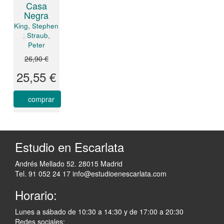
Casa
Negra
King, Stephen
;
Straub,
Peter
26,90 €
25,55 €
comprar
Estudio en Escarlata
Andrés Mellado 52. 28015 Madrid
Tel. 91 052 24 17
info@estudioenescarlata.com
Horario:
Lunes a sábado de 10:30 a 14:30 y de 17:00 a 20:30
Redes sociales: