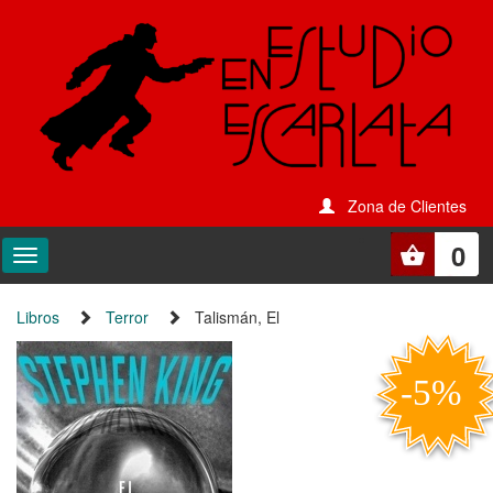
Zona de Clientes
0
Libros
Terror
Talismán, El