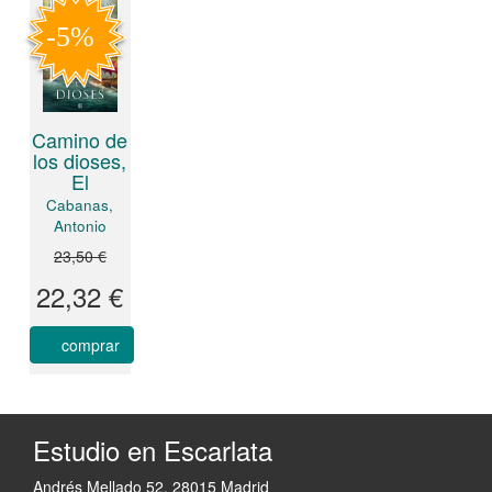
Camino de
los dioses,
El
Cabanas,
Antonio
23,50 €
22,32 €
comprar
Estudio en Escarlata
Andrés Mellado 52. 28015 Madrid