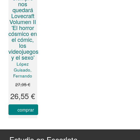
nos
quedará
Lovecraft
Volumen II
'El horror
cósmico en
el cómic,
los
videojuegos
y el sexo'
López
Guisado,
Fernando
27,95 €
26,55 €
comprar
Estudio en Escarlata