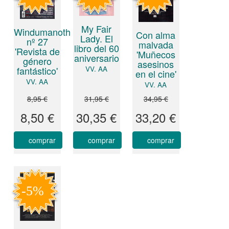
My Fair
Windumanoth
Con alma
Lady. El
nº 27
malvada
libro del 60
'Revista de
'Muñecos
aniversario
género
asesinos
VV. AA
fantástico'
en el cine'
VV. AA
VV. AA
8,95 €
31,95 €
34,95 €
8,50 €
30,35 €
33,20 €
comprar
comprar
comprar