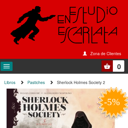
Zona de Clientes
0
Libros
Pastiches
Sherlock Holmes Society 2