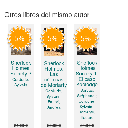
Otros libros del mismo autor
Sherlock
Sherlock
Sherlock
Holmes
Holmes
Holmes.
Society 1.
Society 3
Las
El caso
crónicas
Cordurie,
Keelodge
de Moriarty
Sylvain
Bervas,
Cordurie,
Stéphane
;
Sylvain
;
Cordurie,
Fattori,
Sylvain
;
Andrea
Torrents,
Eduard
24,00 €
25,00 €
24,00 €