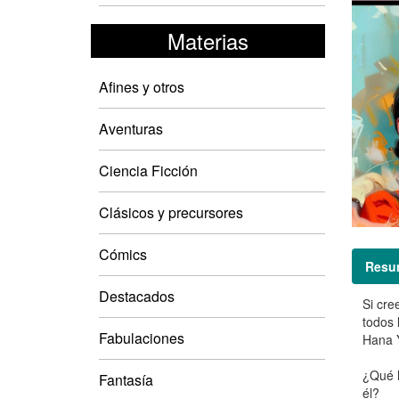
Materias
Afines y otros
Aventuras
Ciencia Ficción
Clásicos y precursores
Cómics
Resu
Destacados
Si cre
todos 
Fabulaciones
Hana Y
¿Qué h
Fantasía
él?