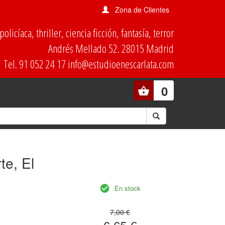
Zona de Clientes
olicíaca, thriller, ciencia ficción, fantasía, terror
Andrés Mellado 52. 28015 Madrid
Tel. 91 052 24 17 info@estudioenescarlata.com
0
te, El
En stock
7,00 €