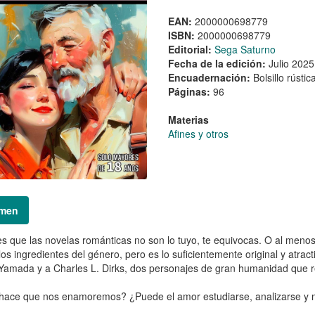
EAN:
2000000698779
ISBN:
2000000698779
Editorial:
Sega Saturno
Fecha de la edición:
Julio 2025
Encuadernación:
Bolsillo rústic
Páginas:
96
Materias
Afines y otros
men
es que las novelas románticas no son lo tuyo, te equivocas. O al men
los ingredientes del género, pero es lo suficientemente original y atra
amada y a Charles L. Dirks, dos personajes de gran humanidad que res
ace que nos enamoremos? ¿Puede el amor estudiarse, analizarse y me