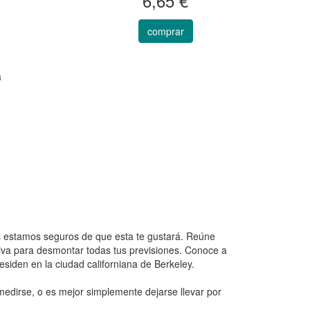
6,65 €
comprar
a
os estamos seguros de que esta te gustará. Reúne
ctiva para desmontar todas tus previsiones. Conoce a
iden en la ciudad californiana de Berkeley.
dirse, o es mejor simplemente dejarse llevar por