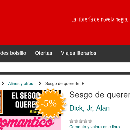
La librería de novela negra, p
es bolsillo
Ofertas
Viajes literarios
Afines y otros
Sesgo de quererte, El
Sesgo de querer
Dick, Jr, Alan
Comenta y valora este libro