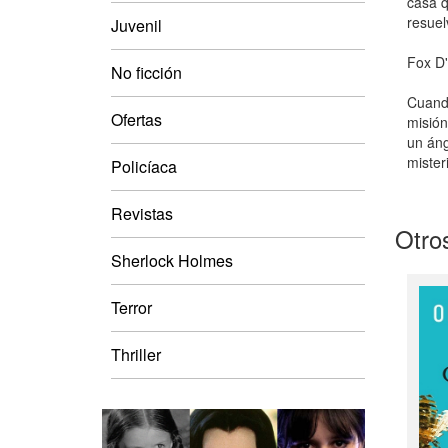
casa q
resuel
Juvenil
Fox D'
No ficción
Cuando
Ofertas
misión
un áng
mister
Policíaca
Revistas
Otros
Sherlock Holmes
Terror
Thriller