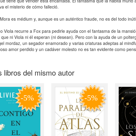
ue tiene que vender está encantada. El fantasma que la habita murió
va el misterio de cómo falleció.
Mora es médium y, aunque es un auténtico fraude, no es del todo inútil
 Viola recurre a Fox para pedirle ayuda con el fantasma de la mansió
 que ni Viola ni él esperan (ni desean). Pero con la ayuda de un polt
el mordaz, un segador enamorado y varias criaturas adeptas al mindful
ioso amor perdido y un cadáver molesto no es tan evidente como pen
 libros del mismo autor