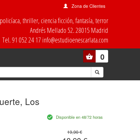
Zona de Clientes
olicíaca, thriller, ciencia ficción, fantasía, terror
Andrés Mellado 52. 28015 Madrid
Tel. 91 052 24 17 info@estudioenescarlata.com
0
uerte, Los
Disponible en 48/72 horas
19,90 €