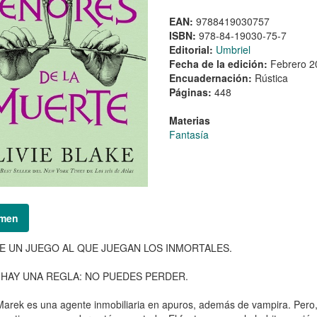
EAN:
9788419030757
ISBN:
978-84-19030-75-7
Editorial:
Umbriel
Fecha de la edición:
Febrero 2
Encuadernación:
Rústica
Páginas:
448
Materias
Fantasía
men
E UN JUEGO AL QUE JUEGAN LOS INMORTALES.
HAY UNA REGLA: NO PUEDES PERDER.
Marek es una agente inmobiliaria en apuros, además de vampira. Per