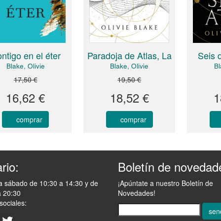
ntigo en el éter
Paradoja de Atlas, La
Seis 
Blake, Olivie
Blake, Olivie
Bl
17,50 €
19,50 €
16,62 €
18,52 €
1
comprar
comprar
rio:
Boletín de novedad
a sábado de 10:30 a 14:30 y de
¡Apúntate a nuestro Boletín de
a 20:30
Novedades!
sociales:
sen