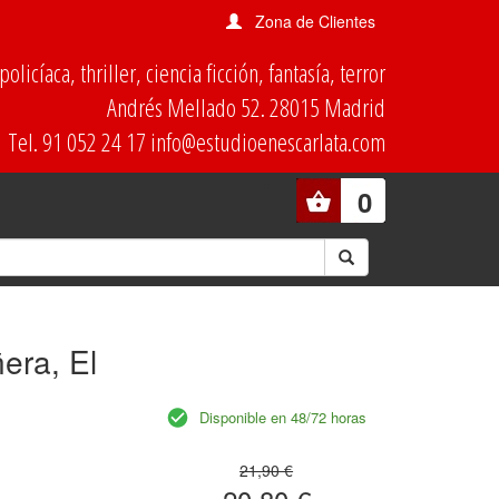
Zona de Clientes
olicíaca, thriller, ciencia ficción, fantasía, terror
Andrés Mellado 52. 28015 Madrid
Tel. 91 052 24 17 info@estudioenescarlata.com
0
ñera, El
Disponible en 48/72 horas
21,90 €