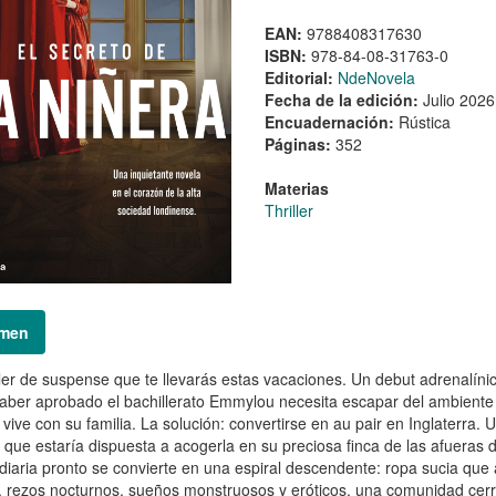
EAN:
9788408317630
ISBN:
978-84-08-31763-0
Editorial:
NdeNovela
Fecha de la edición:
Julio 2026
Encuadernación:
Rústica
Páginas:
352
Materias
Thriller
men
iller de suspense que te llevarás estas vacaciones. Un debut adrenalínic
aber aprobado el bachillerato Emmylou necesita escapar del ambiente 
vive con su familia. La solución: convertirse en au pair en Inglaterra.
a que estaría dispuesta a acogerla en su preciosa finca de las afuera
 diaria pronto se convierte en una espiral descendente: ropa sucia que 
 rezos nocturnos, sueños monstruosos y eróticos, una comunidad cerr