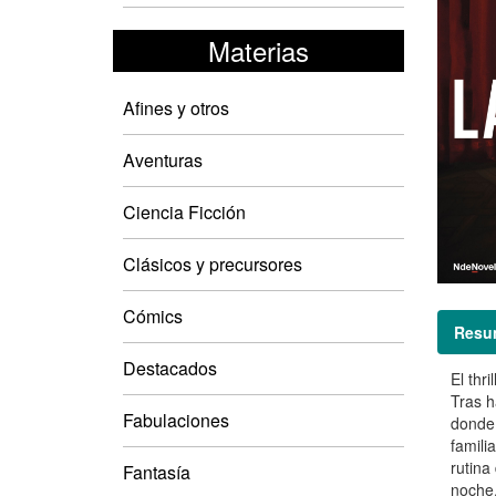
Materias
Afines y otros
Aventuras
Ciencia Ficción
Clásicos y precursores
Cómics
Resu
Destacados
El thr
Tras h
Fabulaciones
donde 
famili
rutina
Fantasía
noche,