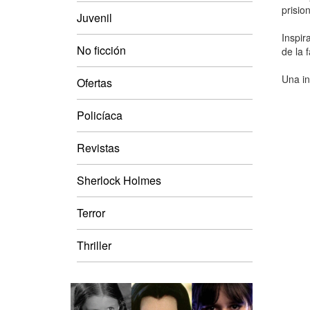
prisio
Juvenil
Inspir
No ficción
de la 
Una in
Ofertas
Policíaca
Revistas
Sherlock Holmes
Terror
Thriller