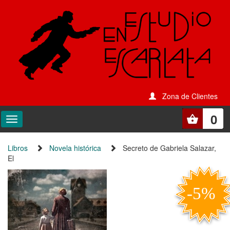
Zona de Clientes
0
Libros
Novela histórica
Secreto de Gabriela Salazar,
El