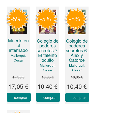
Muerte en
Colegio de
Colegio de
el
poderes
poderes
internado
secretos 7.
secretos 6.
El talento
Álex y
Mallorquí,
oculto
Catorce
César
Mallorquí,
Mallorquí,
César
César
17,95 €
10,95 €
10,95 €
17,05 €
10,40 €
10,40 €
comprar
comprar
comprar