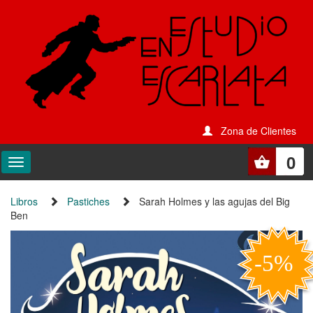
Zona de Clientes
0
Libros
Pastiches
Sarah Holmes y las agujas del Big
Ben