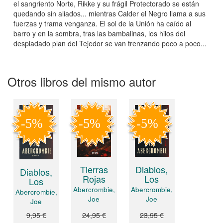
el sangriento Norte, Rikke y su frágil Protectorado se están
quedando sin aliados... mientras Calder el Negro llama a sus
fuerzas y trama venganza. El sol de la Unión ha caído al
barro y en la sombra, tras las bambalinas, los hilos del
despiadado plan del Tejedor se van trenzando poco a poco...
Otros libros del mismo autor
Diablos,
Tierras
Diablos,
Los
Rojas
Los
Abercrombie,
Abercrombie,
Abercrombie,
Joe
Joe
Joe
9,95 €
24,95 €
23,95 €