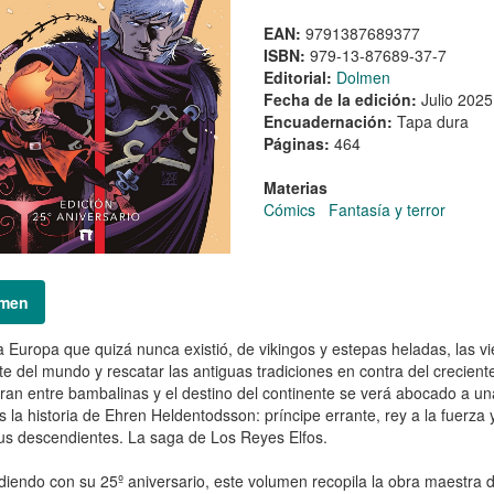
EAN:
9791387689377
ISBN:
979-13-87689-37-7
Editorial:
Dolmen
Fecha de la edición:
Julio 2025
Encuadernación:
Tapa dura
Páginas:
464
Materias
Cómics
Fantasía y terror
men
 Europa que quizá nunca existió, de vikingos y estepas heladas, las vi
te del mundo y rescatar las antiguas tradiciones en contra del creciente 
ran entre bambalinas y el destino del continente se verá abocado a una
s la historia de Ehren Heldentodsson: príncipe errante, rey a la fuerza 
us descendientes. La saga de Los Reyes Elfos.
diendo con su 25º aniversario, este volumen recopila la obra maestra d