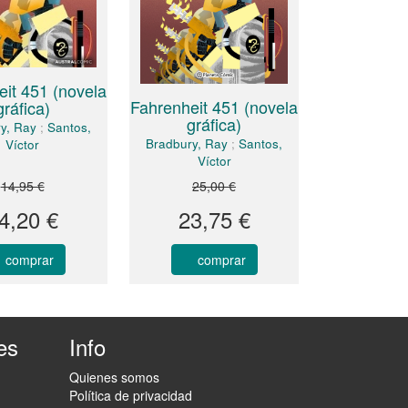
it 451 (novela
Fahrenheit 451 (novela
gráfica)
gráfica)
y, Ray
;
Santos,
Bradbury, Ray
;
Santos,
Víctor
Víctor
14,95 €
25,00 €
4,20 €
23,75 €
comprar
comprar
es
Info
Quienes somos
Política de privacidad