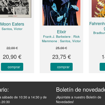
Fahrenhe
Moon Eaters
Santos, Víctor
Elixir
Bradbur
Frank J. Barbeiere
;
Rick
Mammone
;
Santos, Víctor
22,00 €
25,00 €
20,90 €
23,75 €
1
comprar
comprar
rio:
Boletín de novedad
a sábado de 10:30 a 14:30 y de
¡Apúntate a nuestro Boletín de
a 20:30
Novedades!