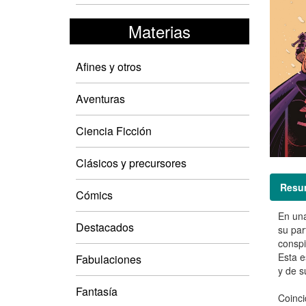
Materias
Afines y otros
Aventuras
Ciencia Ficción
Clásicos y precursores
Resu
Cómics
En una
Destacados
su par
conspi
Esta e
Fabulaciones
y de s
Fantasía
Coinci