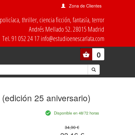
Zona de Clientes
olicíaca, thriller, ciencia ficción, fantasía, terror
Andrés Mellado 52. 28015 Madrid
Tel. 91 052 24 17 info@estudioenescarlata.com
0
 (edición 25 aniversario)
Disponible en 48/72 horas
34,90 €