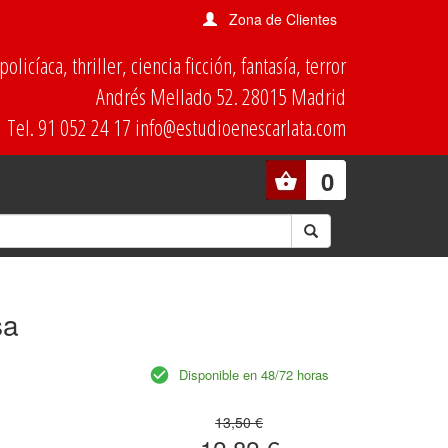
Zona de Clientes
olicíaca, thriller, ciencia ficción, fantasía, terror
Andrés Mellado 52. 28015 Madrid
Tel. 91 052 24 17 info@estudioenescarlata.com
0
sa
Disponible en 48/72 horas
13,50 €