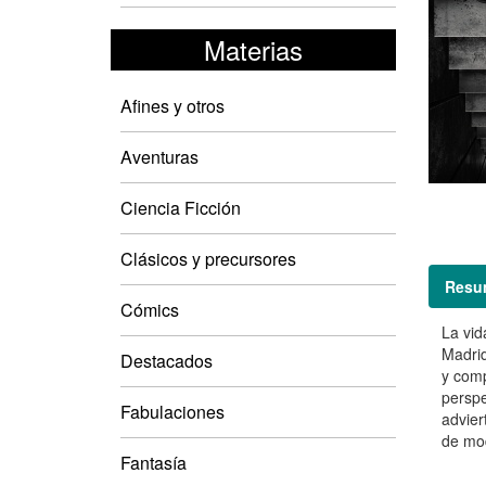
Materias
Afines y otros
Aventuras
Ciencia Ficción
Clásicos y precursores
Resu
Cómics
La vid
Madrid
Destacados
y comp
perspe
Fabulaciones
advier
de mod
Fantasía