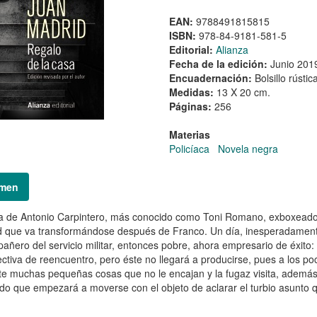
EAN:
9788491815815
ISBN:
978-84-9181-581-5
Editorial:
Alianza
Fecha de la edición:
Junio 201
Encuadernación:
Bolsillo rústic
Medidas:
13 X 20 cm.
Páginas:
256
Materias
Policíaca
Novela negra
men
a de Antonio Carpintero, más conocido como Toni Romano, exboxeador, 
 que va transformándose después de Franco. Un día, inesperadamente, 
añero del servicio militar, entonces pobre, ahora empresario de éxito:
ctiva de reencuentro, pero éste no llegará a producirse, pues a los po
te muchas pequeñas cosas que no le encajan y la fugaz visita, además,
o que empezará a moverse con el objeto de aclarar el turbio asunto q