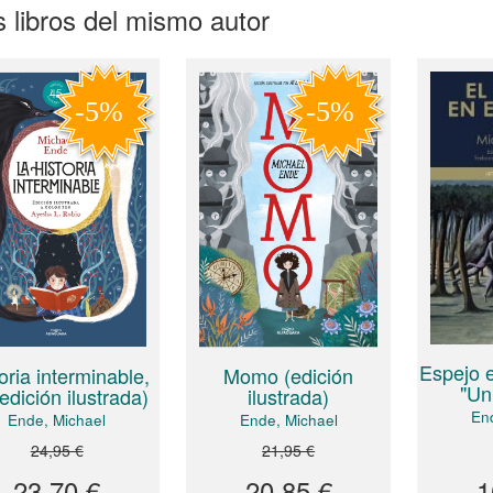
 libros del mismo autor
Espejo e
oria interminable,
Momo (edición
"Un
edición ilustrada)
ilustrada)
En
Ende, Michael
Ende, Michael
24,95 €
21,95 €
23,70 €
20,85 €
1