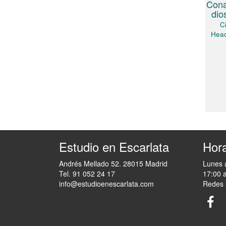
Cona
dio
C
Head
Estudio en Escarlata
Hora
Andrés Mellado 52. 28015 Madrid
Lunes 
Tel. 91 052 24 17
17:00 
info@estudioenescarlata.com
Redes 