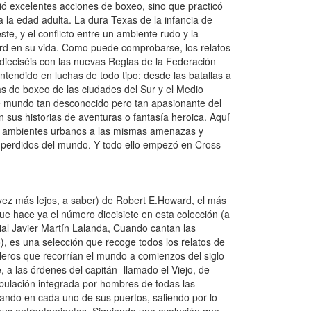
ió excelentes acciones de boxeo, sino que practicó
 la edad adulta. La dura Texas de la infancia de
te, y el conflicto entre un ambiente rudo y la
ard en su vida. Como puede comprobarse, los relatos
ieciséis con las nuevas Reglas de la Federación
endido en luchas de todo tipo: desde las batallas a
s de boxeo de las ciudades del Sur y el Medio
e mundo tan desconocido pero tan apasionante del
 sus historias de aventuras o fantasía heroica. Aquí
en ambientes urbanos a las mismas amenazas y
s perdidos del mundo. Y todo ello empezó en Cross
vez más lejos, a saber) de Robert E.Howard, el más
que hace ya el número diecisiete en esta colección (a
ial Javier Martín Lalanda, Cuando cantan las
), es una selección que recoge todos los relatos de
eros que recorrían el mundo a comienzos del siglo
a las órdenes del capitán -llamado el Viejo, de
pulación integrada por hombres de todas las
ando en cada uno de sus puertos, saliendo por lo
s sus enfrentamientos. Siguiendo una evolución que