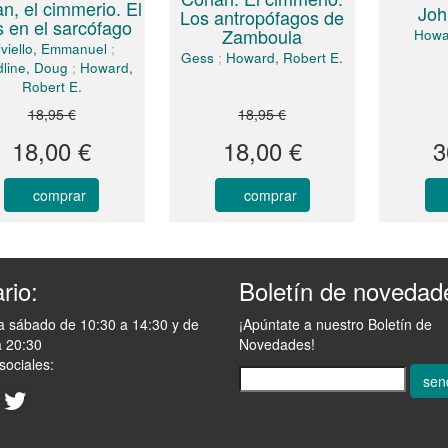
n, el cimmerio. El
Joh
Los antropófagos de
s en el sarcófago
Zamboula
Howa
iviello, Emmanuel
;
Gess
;
Howard, Robert E.
line, Doug
;
Howard,
Robert E.
18,95 €
18,95 €
18,00 €
18,00 €
3
comprar
comprar
rio:
Boletín de novedad
a sábado de 10:30 a 14:30 y de
¡Apúntate a nuestro Boletín de
a 20:30
Novedades!
sociales:
sen