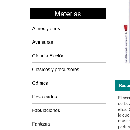
Materias
Afines y otros
Aventuras
Ciencia Ficción
Clásicos y precursores
Cómics
Resu
Destacados
El esc
de Lov
ellos,
Fabulaciones
lo que
marine
Fantasía
portua