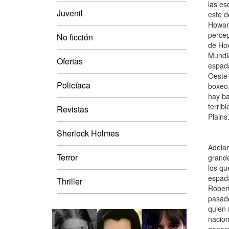
las es
Juvenil
este d
Howard
percep
No ficción
de How
Mundia
Ofertas
espada
Oeste 
Policíaca
boxeo,
hay ba
terrib
Revistas
Plains
Sherlock Holmes
Adelan
Terror
grande
los qu
espada
Thriller
Robert
pasado
quien 
nacion
genera