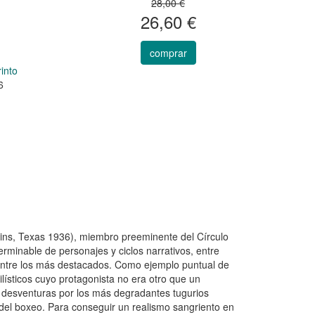
28,00 €
26,60 €
comprar
rinto
6
ains, Texas 1936), miembro preeminente del Círculo
rminable de personajes y ciclos narrativos, entre
 entre los más destacados. Como ejemplo puntual de
lísticos cuyo protagonista no era otro que un
 desventuras por los más degradantes tugurios
s del boxeo. Para conseguir un realismo sangriento en