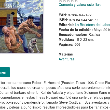
Comenta y valora este libro
EAN:
9788494474279
ISBN:
978-84-944742-7-9
Editorial:
La Biblioteca del Labe
Fecha de la edición:
Mayo 201
Encuadernación:
Rústica
Medidas:
15 X 23 cm.
Páginas:
506
Materias
Aventuras
men
ritor norteamericano Robert E. Howard (Peaster, Texas 1906-Cross Pl
ecraft, fue capaz de crear en pocos años una serie aparentemente inte
 Conan el bárbaro cimerio, Kull de Valusia y el puritano Solomon Kane
 comentamos en estas líneas Howard escribió una serie de relatos pugi
ro, boxeador y pendenciero, llamado Steve Costigan. Sus aventuras y
rios y peleas a puño limpio resultan imprescindibles para los fanático