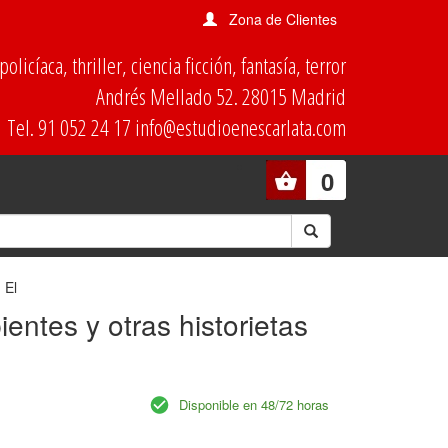
Zona de Clientes
olicíaca, thriller, ciencia ficción, fantasía, terror
Andrés Mellado 52. 28015 Madrid
Tel. 91 052 24 17 info@estudioenescarlata.com
0
 El
ientes y otras historietas
Disponible en 48/72 horas