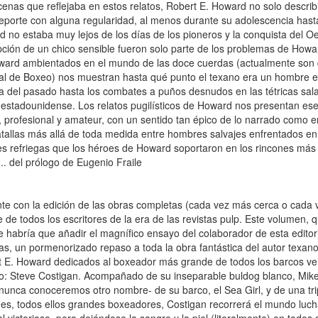
cenas que reflejaba en estos relatos, Robert E. Howard no solo describ
eporte con alguna regularidad, al menos durante su adolescencia hasta
 no estaba muy lejos de los días de los pioneros y la conquista del Oes
ción de un chico sensible fueron solo parte de los problemas de How
ard ambientados en el mundo de las doce cuerdas (actualmente son d
l de Boxeo) nos muestran hasta qué punto el texano era un hombre ent
 del pasado hasta los combates a puños desnudos en las tétricas sala
estadounidense. Los relatos pugilísticos de Howard nos presentan es
 profesional y amateur, con un sentido tan épico de lo narrado como en
tallas más allá de toda medida entre hombres salvajes enfrentados 
les refriegas que los héroes de Howard soportaron en los rincones má
... del prólogo de Eugenio Fraile
te con la edición de las obras completas (cada vez más cerca o cada 
 de todos los escritores de la era de las revistas pulp. Este volumen, 
e habría que añadir el magnífico ensayo del colaborador de esta editor
s, un pormenorizado repaso a toda la obra fantástica del autor texano
 E. Howard dedicados al boxeador más grande de todos los barcos vel
: Steve Costigan. Acompañado de su inseparable buldog blanco, Mike, 
nunca conoceremos otro nombre- de su barco, el Sea Girl, y de una tri
es, todos ellos grandes boxeadores, Costigan recorrerá el mundo luch
l victorioso, pero dejándose la sangre y la piel (literalmente) en todo