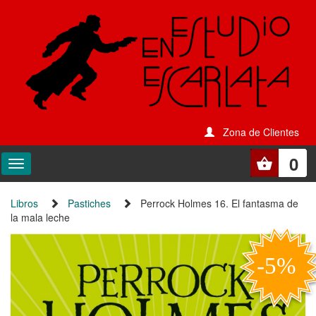
Zona de Clientes
0
Libros
Pastiches
Perrock Holmes 16. El fantasma de
la mala leche