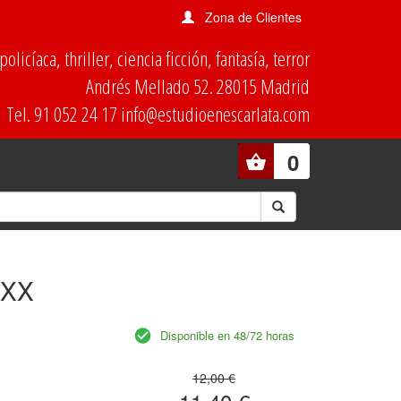
Zona de Clientes
olicíaca, thriller, ciencia ficción, fantasía, terror
Andrés Mellado 52. 28015 Madrid
Tel. 91 052 24 17 info@estudioenescarlata.com
0
o XX
Disponible en 48/72 horas
12,00 €