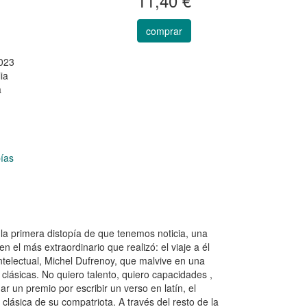
11,40 €
comprar
023
ia
a
pías
y la primera distopía de que tenemos noticia, una
n el más extraordinario que realizó: el viaje a él
intelectual, Michel Dufrenoy, que malvive en una
 clásicas. No quiero talento, quiero capacidades ,
r un premio por escribir un verso en latín, el
lásica de su compatriota. A través del resto de la