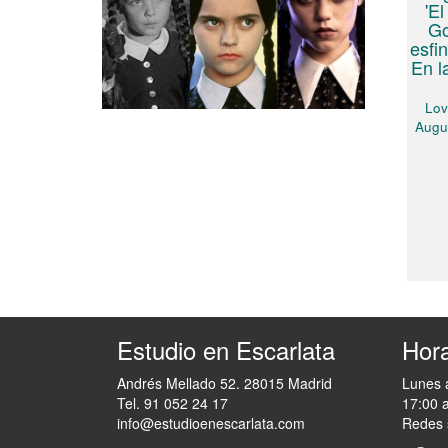
'El
Go
esfi
En l
Lov
Augu
Estudio en Escarlata
Hora
Andrés Mellado 52. 28015 Madrid
Lunes 
Tel. 91 052 24 17
17:00 
info@estudioenescarlata.com
Redes 