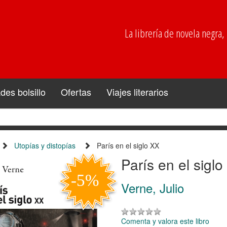
La librería de novela negra, p
es bolsillo
Ofertas
Viajes literarios
Utopías y distopías
París en el siglo XX
París en el sigl
Verne, Julio
Comenta y valora este libro