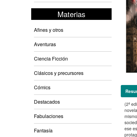
Materias
Afines y otros
Aventuras
Ciencia Ficción
Clásicos y precursores
Cómics
Resu
Destacados
(2ª ed
novela
Fabulaciones
mismo.
socied
ese es
Fantasía
protag