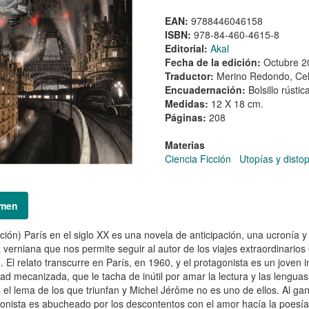
EAN:
9788446046158
ISBN:
978-84-460-4615-8
Editorial:
Akal
Fecha de la edición:
Octubre 2
Traductor:
Merino Redondo, Cel
Encuadernación:
Bolsillo rústic
Medidas:
12 X 18 cm.
Páginas:
208
Materias
Ciencia Ficción
Utopías y disto
men
ición) París en el siglo XX es una novela de anticipación, una ucronía 
 verniana que nos permite seguir al autor de los viajes extraordinarios e
 El relato transcurre en París, en 1960, y el protagonista es un joven 
ad mecanizada, que le tacha de inútil por amar la lectura y las lenguas
 el lema de los que triunfan y Michel Jérôme no es uno de ellos. Al gana
onista es abucheado por los descontentos con el amor hacía la poesía c