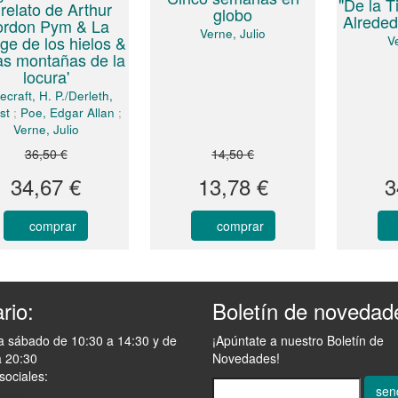
"De la T
 relato de Arthur
globo
Alreded
rdon Pym & La
Verne, Julio
nge de los hielos &
Ve
as montañas de la
locura'
ecraft, H. P./Derleth,
st
;
Poe, Edgar Allan
;
Verne, Julio
36,50 €
14,50 €
34,67 €
13,78 €
3
comprar
comprar
rio:
Boletín de novedad
a sábado de 10:30 a 14:30 y de
¡Apúntate a nuestro Boletín de
a 20:30
Novedades!
sociales:
sen