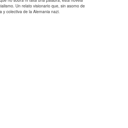
ue no sobra ni falta una palabra, esta novela
alismo. Un relato visionario que, sin asomo de
 y colectiva de la Alemania nazi.