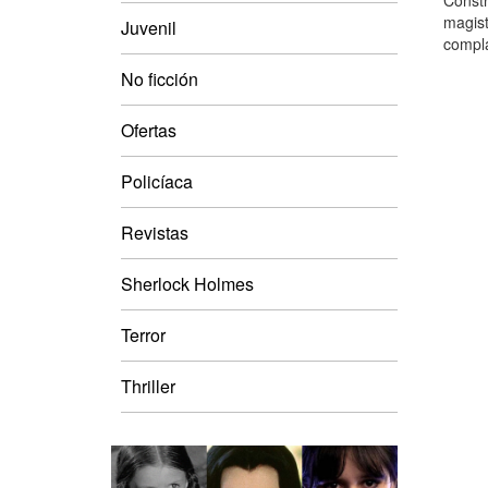
Constr
magist
Juvenil
compla
No ficción
Ofertas
Policíaca
Revistas
Sherlock Holmes
Terror
Thriller