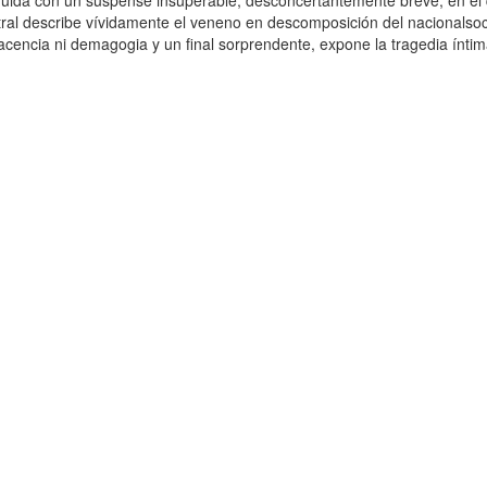
uida con un suspense insuperable, desconcertantemente breve, en el q
ral describe vívidamente el veneno en descomposición del nacionalsoci
cencia ni demagogia y un final sorprendente, expone la tragedia íntima