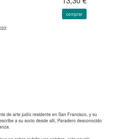
13,30 €
comprar
022
e de arte judío residente en San Francisco, y su
escribe a su socio desde allí, Paradero desconocido
anza.