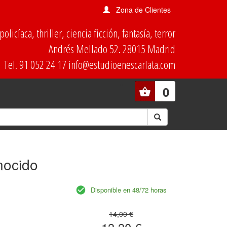
Zona de Clientes
olicíaca, thriller, ciencia ficción, fantasía, terror
Andrés Mellado 52. 28015 Madrid
Tel. 91 052 24 17 info@estudioenescarlata.com
0
nocido
Disponible en 48/72 horas
14,00 €