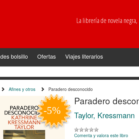
La librería de novela negra, p
es bolsillo
Ofertas
Viajes literarios
Afines y otros
Paradero desconocido
Paradero desco
Taylor, Kressmann
Comenta y valora este libro