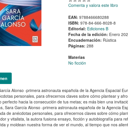
Comenta y valora este libro
EAN:
9788466680288
ISBN:
978-84-666-8028-8
Editorial:
Ediciones B
Fecha de la edición:
Enero 20
Encuadernación:
Rústica
Páginas:
288
Materias
No ficción
men
arcía Alonso -primera astronauta española de la Agencia Espacial Eur
cdotas personales, para ofrecernos claves sobre cómo plantear y afron
 perfecto hacia la consecución de tus metas; es más bien una invitación
s, Sara García Alonso -primera astronauta española de la Agencia Esp
ada de anécdotas personales, para ofrecernos claves sobre cómo plante
ador y vitalista, la autora fusiona ensayo, ficción y autobiografía para 
vida y moldean nuestra forma de ver el mundo, al tiempo que nos alien