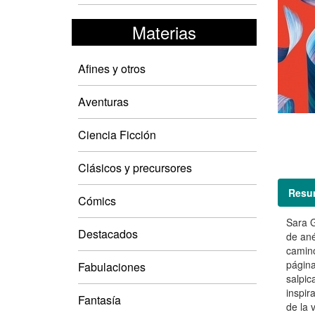
Materias
Afines y otros
Aventuras
Ciencia Ficción
Clásicos y precursores
Resu
Cómics
Sara G
Destacados
de ané
camino
página
Fabulaciones
salpic
inspir
Fantasía
de la 