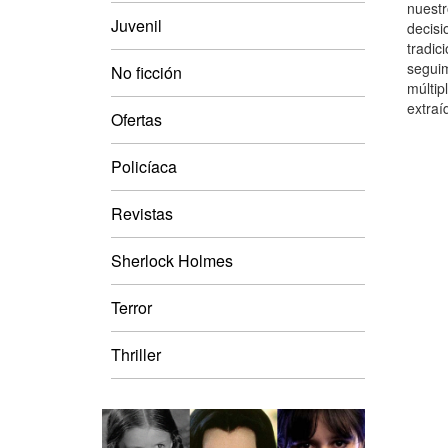
nuestr
Juvenil
decisi
tradic
seguim
No ficción
múltip
extraí
Ofertas
Policíaca
Revistas
Sherlock Holmes
Terror
Thriller