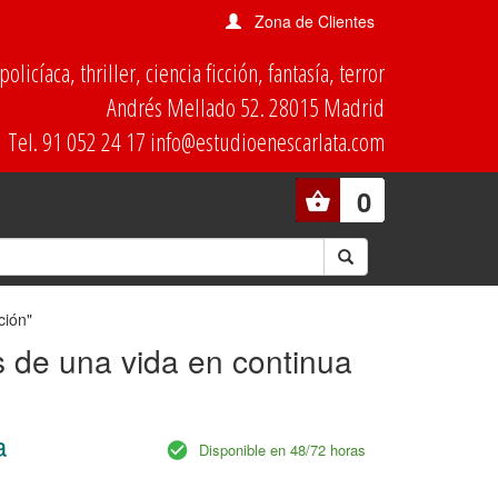
Zona de Clientes
olicíaca, thriller, ciencia ficción, fantasía, terror
Andrés Mellado 52. 28015 Madrid
Tel. 91 052 24 17 info@estudioenescarlata.com
0
ción"
s de una vida en continua
a
Disponible en 48/72 horas