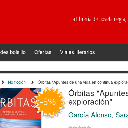
La librería de novela negra, p
es bolsillo
Ofertas
Viajes literarios
No ficción
Órbitas "Apuntes de una vida en continua explora
Órbitas "Apunte
exploración"
García Alonso, Sar