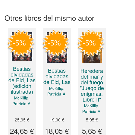
Otros libros del mismo autor
Bestias
Bestias
Heredera
olvidadas
olvidadas
del mar y
de Eld, Las
de Eld, Las
del fuego
(edición
"Juego de
McKillip,
ilustrada)
enigmas.
Patricia A.
McKillip,
Libro II"
Patricia A.
McKillip,
Patricia A.
25,95 €
19,00 €
5,95 €
24,65 €
18,05 €
5,65 €