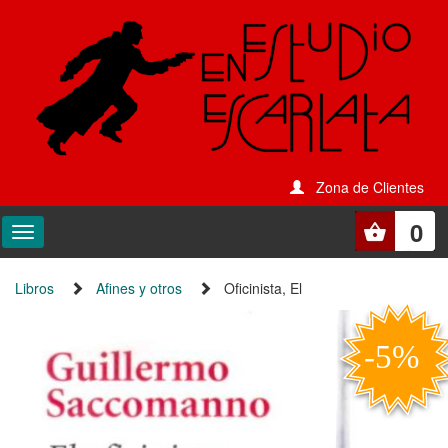
Zona de Clientes
0
Libros
Afines y otros
Oficinista, El