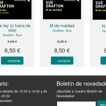
e ley (o fuera de
M de maldad
N
ella)
Grafton, Sue
Gr
Grafton, Sue
8,95 €
8,95 €
8,50 €
8,50 €
comprar
comprar
rio:
Boletín de novedad
a sábado de 10:30 a 14:30 y de
¡Apúntate a nuestro Boletín de
a 20:30
Novedades!
sociales:
sen