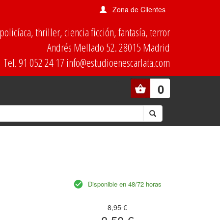
Zona de Clientes
olicíaca, thriller, ciencia ficción, fantasía, terror
Andrés Mellado 52. 28015 Madrid
Tel. 91 052 24 17 info@estudioenescarlata.com
0
Disponible en 48/72 horas
8,95 €