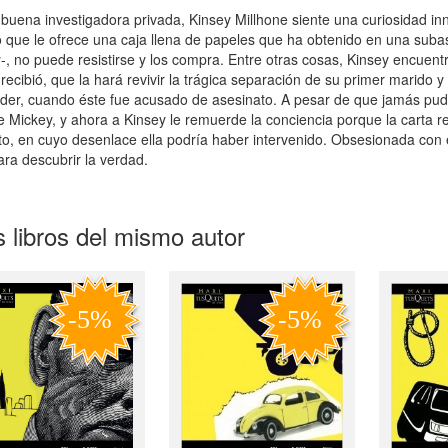
uena investigadora privada, Kinsey Millhone siente una curiosidad inn
o que le ofrece una caja llena de papeles que ha obtenido en una subas
-, no puede resistirse y los compra. Entre otras cosas, Kinsey encuentr
recibió, que la hará revivir la trágica separación de su primer marido 
er, cuando éste fue acusado de asesinato. A pesar de que jamás pudo 
e Mickey, y ahora a Kinsey le remuerde la conciencia porque la carta re
to, en cuyo desenlace ella podría haber intervenido. Obsesionada con 
ara descubrir la verdad.
 libros del mismo autor