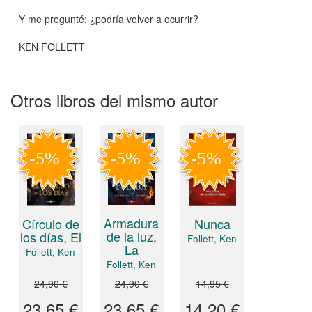
Y me pregunté: ¿podría volver a ocurrir?
KEN FOLLETT
Otros libros del mismo autor
Armadura
Círculo de
Nunca
de la luz,
los días, El
Follett, Ken
La
Follett, Ken
Follett, Ken
24,90 €
24,90 €
14,95 €
23,65 €
23,65 €
14,20 €