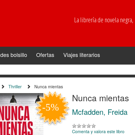
La librería de novela negra, p
es bolsillo
Ofertas
Viajes literarios
Thriller
Nunca mientas
Nunca mientas
Mcfadden, Freida
Comenta y valora este libro