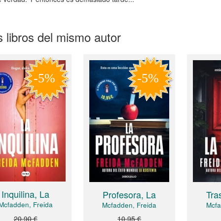
 libros del mismo autor
Inquilina, La
Profesora, La
Tra
Mcfadden, Freida
Mcfadden, Freida
Mcfa
20,90 €
10,95 €