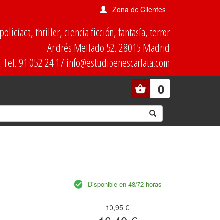
Zona de Clientes
olicíaca, thriller, ciencia ficción, fantasía, terror
Andrés Mellado 52. 28015 Madrid
Tel. 91 052 24 17 info@estudioenescarlata.com
0
Disponible en 48/72 horas
10,95 €