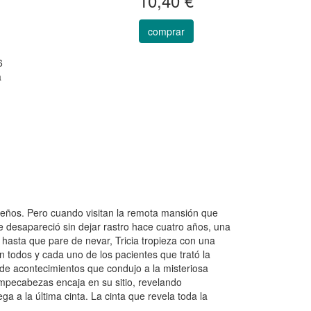
10,40 €
comprar
6
a
ueños. Pero cuando visitan la remota mansión que
e desapareció sin dejar rastro hace cuatro años, una
 hasta que pare de nevar, Tricia tropieza con una
n todos y cada uno de los pacientes que trató la
 de acontecimientos que condujo a la misteriosa
ompecabezas encaja en su sitio, revelando
a a la última cinta. La cinta que revela toda la