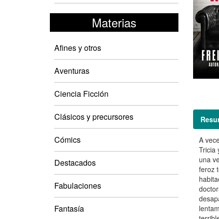
Materias
Afines y otros
Aventuras
Ciencia Ficción
Clásicos y precursores
Resu
Cómics
A vece
Tricia
una ve
Destacados
feroz 
habita
Fabulaciones
doctor
desapa
Fantasía
lentam
terrib