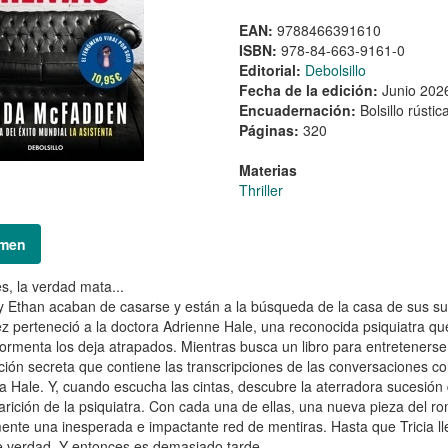
EAN:
9788466391610
ISBN:
978-84-663-9161-0
Editorial:
Debolsillo
Fecha de la edición:
Junio 202
Encuadernación:
Bolsillo rústic
Páginas:
320
Materias
Thriller
men
s, la verdad mata...
 y Ethan acaban de casarse y están a la búsqueda de la casa de sus s
z perteneció a la doctora Adrienne Hale, una reconocida psiquiatra qu
tormenta los deja atrapados. Mientras busca un libro para entretenerse
ción secreta que contiene las transcripciones de las conversaciones co
a Hale. Y, cuando escucha las cintas, descubre la aterradora sucesión
rición de la psiquiatra. Con cada una de ellas, una nueva pieza del r
ente una inesperada e impactante red de mentiras. Hasta que Tricia lleg
le verdad. Y entonces es demasiado tarde...