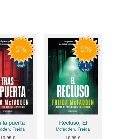
s la puerta
Recluso, El
dden, Freida
Mcfadden, Freida
10,95 €
10,95 €