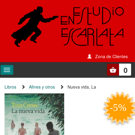
Zona de Clientes
0
Libros
Afines y otros
Nueva vida, La